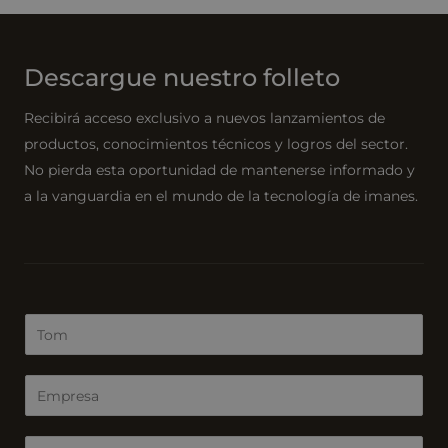
Descargue nuestro folleto
Recibirá acceso exclusivo a nuevos lanzamientos de
productos, conocimientos técnicos y logros del sector.
No pierda esta oportunidad de mantenerse informado y
a la vanguardia en el mundo de la tecnología de imanes.
N
o
m
E
b
m
r
p