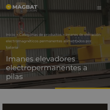
Menú
Ir
al
princi
contenido
Inicio
>
Categorías de productos
>
Imanes de elevación
electromagnéticos permanentes alimentados por
batería
Imanes elevadores
electropermanentes a
pilas