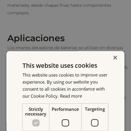
materiales, desde chapas finas hasta componentes
complejos.
Aplicaciones
Los imanes elevadores de baterías se utilizan en diversos
sectores industriales:
×
This website uses cookies
Fabricación
: Elevación y posicionamiento de chapas,
This website uses cookies to improve user
piezas y perfiles de acero.
experience. By using our website you
Construcción de acero
: Desplazamiento eficaz de
consent to all cookies in accordance with
perfiles de acero largos in situ.
our Cookie Policy.
Read more
Construcción naval: máquinas de corte de descarga
Strictly
Performance
Targeting
necessary