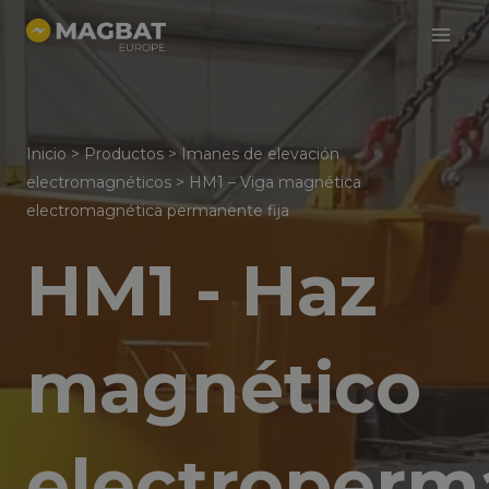
Menú
Ir
al
princi
contenido
Inicio
>
Productos
>
Imanes de elevación
electromagnéticos
>
HM1 – Viga magnética
electromagnética permanente fija
HM1 - Haz
magnético
electroperm