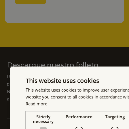
c
e
Alternative:
t
l
r
a
ó
e
n
m
i
p
c
r
o
e
*
Descargue nuestro folleto
s
a
Recibirá acceso exclusivo a nuevos lanzamientos de
This website uses cookies
*
productos, conocimientos técnicos y logros del sector.
This website uses cookies to improve user experienc
No pierda esta oportunidad de mantenerse informado y
website you consent to all cookies in accordance wit
a la vanguardia en el mundo de la tecnología de imanes.
Read more
Strictly
Performance
Targeting
necessary