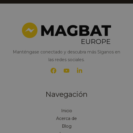
ó
e
n
n
i
*
c
o
*
Manténgase conectado y descubra más Síganos en
las redes sociales.
Navegación
Inicio
Acerca de
Blog