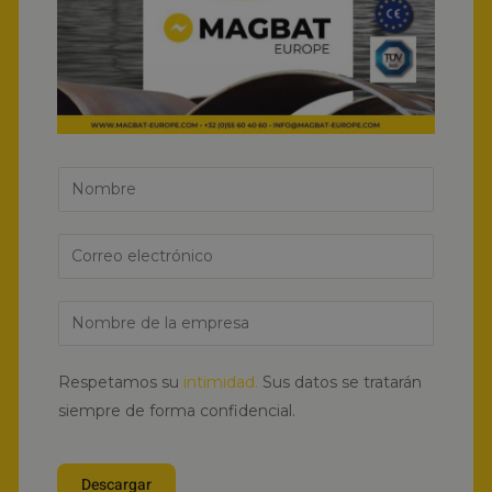
N
o
m
C
b
o
r
r
N
e
r
o
*
e
m
Respetamos su
intimidad.
Sus datos se tratarán
o
b
siempre de forma confidencial.
e
r
l
e
e
Descargar
d