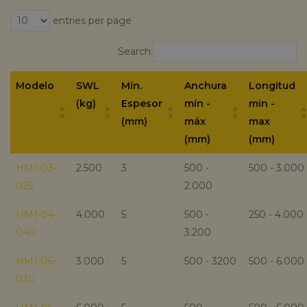
entries per page
Search:
Modelo
SWL
Mín.
Anchura
Longitud
(kg)
Espesor
mín -
min -
(mm)
máx
max
(mm)
(mm)
HM1-03-
2.500
3
500 -
500 - 3.000
025
2.000
HM1-04-
4.000
5
500 -
250 - 4.000
040
3.200
HM1-06-
3.000
5
500 - 3200
500 - 6.000
030