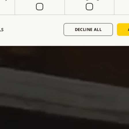
 la industria. Gracias a su
ación y la satisfacción del
ionada para seguir satisfaciendo
LS
DECLINE ALL
tor industrial en toda Europa.