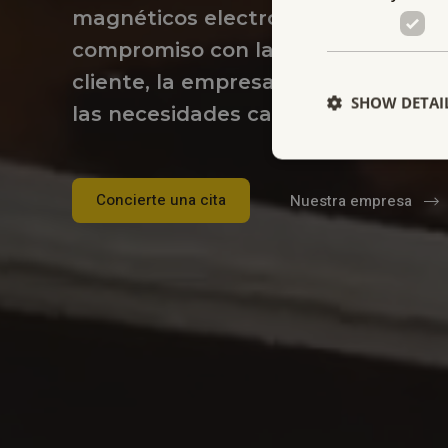
magnéticos electropermanentes para
compromiso con la calidad, la innov
cliente, la empresa está bien posic
SHOW DETAI
las necesidades cambiantes del sec
Concierte una cita
Nuestra empresa