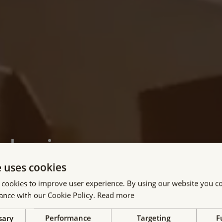
oluciones
e uses cookies
ermanentes
 cookies to improve user experience. By using our website you co
ance with our Cookie Policy.
Read more
able e innovador de sistemas
sary
Performance
Targeting
F