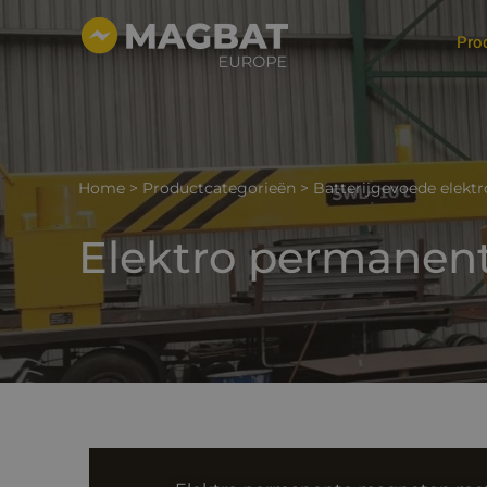
Ga
Pro
naar
de
inhoud
Home
>
Productcategorieën
>
Batterijgevoede elek
Elektro permanent