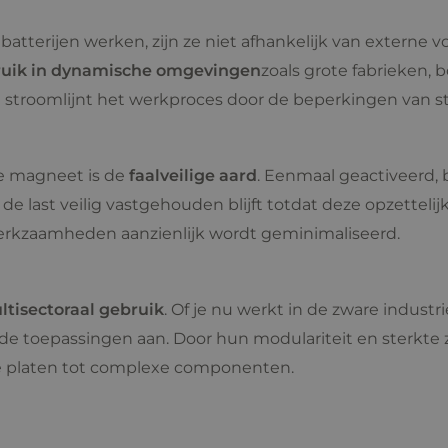
erijen werken, zijn ze niet afhankelijk van externe v
uik in dynamische omgevingen
zoals grote fabrieken, 
en stroomlijnt het werkproces door de beperkingen van
e magneet is de
faalveilige aard
. Eenmaal geactiveerd, 
t de last veilig vastgehouden blijft totdat deze opzetteli
werkzaamheden aanzienlijk wordt geminimaliseerd.
ltisectoraal gebruik
. Of je nu werkt in de zware indust
de toepassingen aan. Door hun modulariteit en sterkte 
e platen tot complexe componenten.