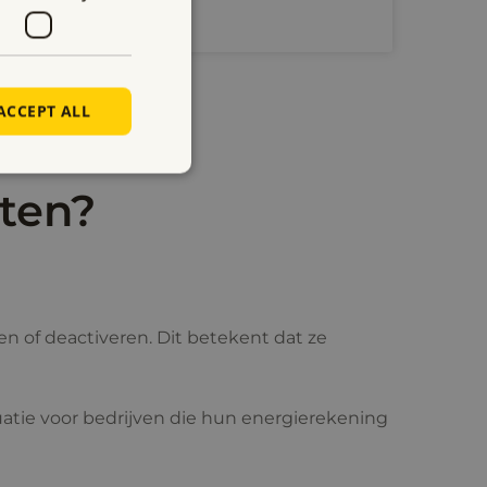
Meer lezen
ACCEPT ALL
ten?
n of deactiveren. Dit betekent dat ze
atie voor bedrijven die hun energierekening