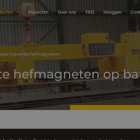
ducten
Projecten
Over ons
FAQ
Inloggen
Cont
tropermanente hefmagneten
e hefmagneten op bat