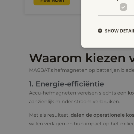
Meer lezen
SHOW DETAI
Waarom kiezen v
MAGBAT's hefmagneten op batterijen bieden
1. Energie-efficiëntie
Accu-hefmagneten vereisen slechts een
ko
aanzienlijk minder stroom verbruiken.
Met als resultaat,
dalen de operationele ko
willen verlagen en hun impact op het milieu