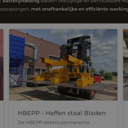
t
batterijvoeding
bieden veelzijdige en betrouwbare ma
toepassingen,
met onafhankelijke en efficiënte werking
HBEPP - Heffen staal Bladen
De HBEPP elektro permanente