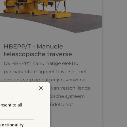
HBEPP/T - Manuele
telescopische traverse
De HBEPP/T handmatige elektro
permanente magneet traverse , met
een ontwerp op batterijen, verwerkt
×
efficiënt staal platen van verschillende
lengtes. Het telescopische systeem
met handmatige hendel biedt
nsent to all
naadloze beweging.
unctionality