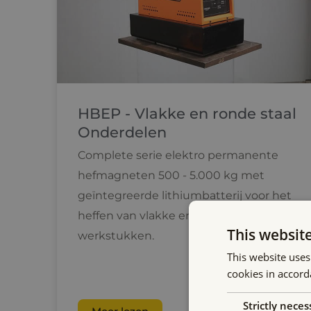
HBEP - Vlakke en ronde staal
Onderdelen
Complete serie elektro permanente
hefmagneten 500 - 5.000 kg met
geïntegreerde lithiumbatterij voor het
heffen van vlakke en cilindrische
This websit
werkstukken.
This website uses
cookies in accord
Strictly neces