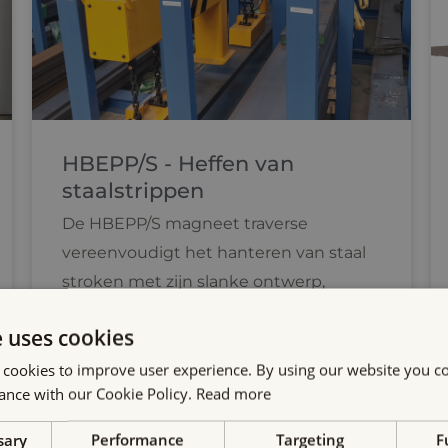
HBEPP/S - Heffen van
staalstrippen
De HBEPP/S magneet traverse
vereenvoudigt het hanteren van staal
stroken met zijn slanke ontwerp,
moeiteloze positionering en
e uses cookies
geïntegreerde oplaadbare batterij. Hij
kan ook staal assen optillen met een
 cookies to improve user experience. By using our website you co
ance with our Cookie Policy.
Read more
optionele V-vormige paalvoet.
sary
Performance
Targeting
F