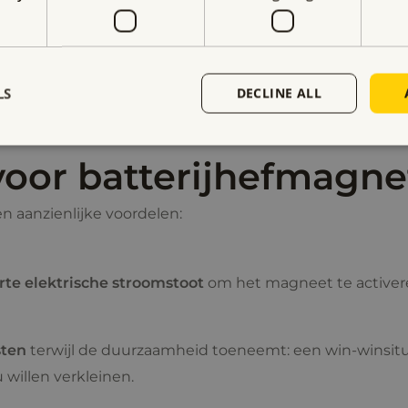
Meer lezen
LS
DECLINE ALL
oor batterijhefmagne
 aanzienlijke voordelen:
rte elektrische stroomstoot
om het magneet te activere
sten
terwijl de duurzaamheid toeneemt: een win-winsitu
 willen verkleinen.