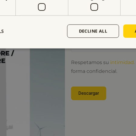
Correo electrónico
*
LS
DECLINE ALL
Nombre de la empresa
*
Respetamos su
intimidad.
forma confidencial.
Descargar
Alternative: