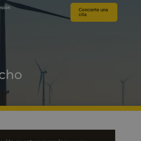
esión
Concierte una
cita
ucho