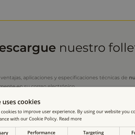
escargue
nuestro folle
ventajas, aplicaciones y especificaciones técnicas de
nu
tamente en su correo electrónico.
e uses cookies
 cookies to improve user experience. By using our website you co
Nombre
*
ance with our Cookie Policy.
Read more
sary
Performance
Targeting
F