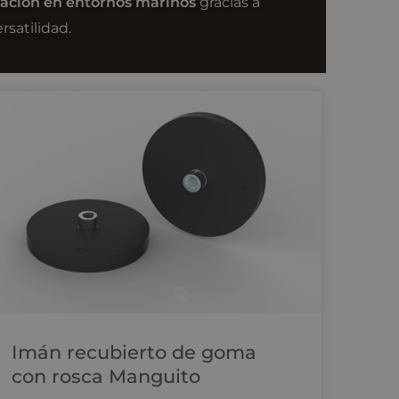
ación en entornos marinos
gracias a
rsatilidad.
Imán recubierto de goma
con rosca Manguito