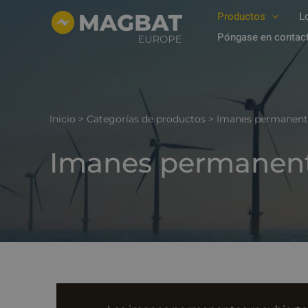
Ir
Productos
L
al
Póngase en contac
contenido
Inicio
>
Categorías de productos
>
Imanes permanente
Imanes permanent