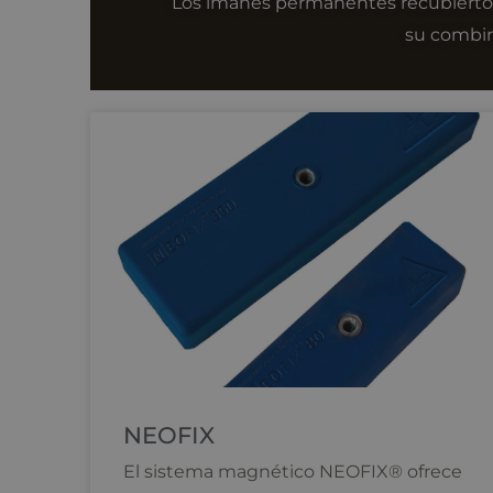
Los imanes permanentes recubiertos
su combina
NEOFIX
El sistema magnético NEOFIX® ofrece