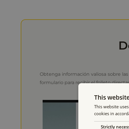
D
Obtenga información valiosa sobre las 
formulario para recibir el folleto direc
This websit
This website uses
cookies in accord
Strictly neces