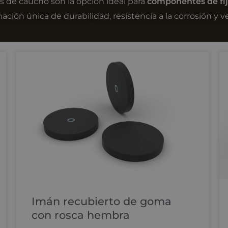
 de caucho son la opción ideal para
componentes de fij
ción única de durabilidad, resistencia a la corrosión y ve
Imán recubierto de goma
con rosca hembra