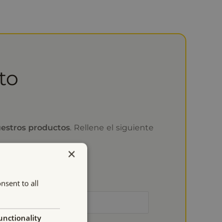
to
estros productos
. Rellene el siguiente
×
nsent to all
unctionality