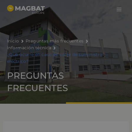
Menú
Ir
al
princi
contenido
Inicio
Preguntas más frecuentes
Información técnica
¿Qué ocurre en caso de corte de suministro
eléctrico?
PREGUNTAS
FRECUENTES