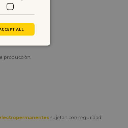
ACCEPT ALL
de producción.
electropermanentes
sujetan con seguridad