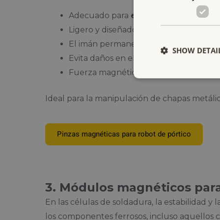
Adecuado para
elevar, cargar, trasla
Ligero y diseñado para una gran capac
El imán permanece activado incluso en
SHOW DETAI
Evita daños en el producto gracias a la
Fuerza magnética y dimensiones perso
Ideal para la manipulación de chapas metálica
Pinzas magnéticas para robot de pórtico
3. Módulos magnéticos para
En las células de soldadura, la estabilidad y 
los componentes ferrosos, incluso aquellos c