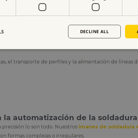
dar y colocar
idad en el extremo del brazo
 caso de corte de corriente
LS
DECLINE ALL
 sujeción sin contacto
nalizadas bajo pedido
s, el transporte de perfiles y la alimentación de líneas 
 la automatización de la soldadura
la precisión lo son todo. Nuestros
imanes de soldadura 
on formas complejas o irregulares.