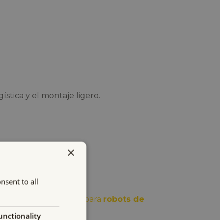
ística y el montaje ligero.
×
nsent to all
ras
pinzas magnéticas para
robots de
unctionality