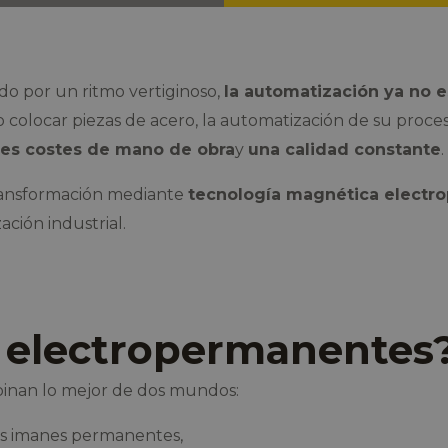
ado por un ritmo vertiginoso,
la automatización ya no e
r o colocar piezas de acero, la automatización de su pro
es costes de mano de obra
y
una calidad constante
.
ransformación mediante
tecnología magnética electr
ción industrial.
 electropermanentes
nan lo mejor de dos mundos:
s imanes permanentes,