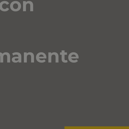
 con
rmanente