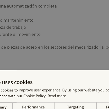
 una automatización completa
ajo mantenimiento
eza de trabajo
durante el movimiento
 de piezas de acero en los sectores del mecanizado, la log
e uses cookies
 cookies to improve user experience. By using our website you co
obots de pórtico
ance with our Cookie Policy.
Read more
 grandes o pesadas a lo largo de largas distancias? Nuest
sary
Performance
Targeting
F