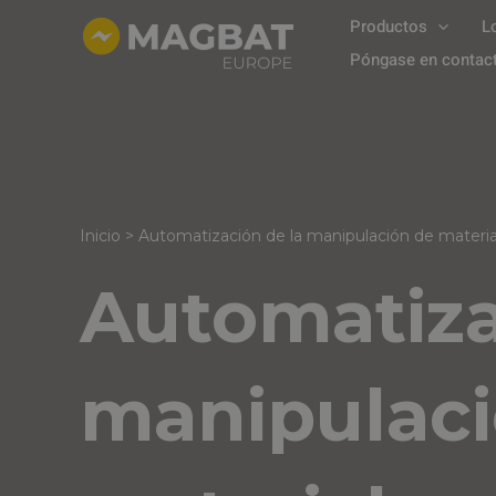
Ir
Productos
L
al
Póngase en contac
contenido
Inicio
>
Automatización de la manipulación de materi
Automatiza
manipulaci