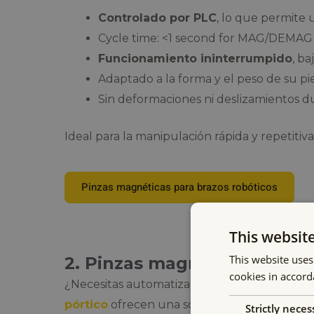
Controlado por PLC
, lo que permite
Cycle time: <1 second for MAG/DEMAG
Funcionamiento ininterrumpido
, b
Adaptado a la forma y el peso de su pi
Sin deformaciones ni deslizamientos 
Ideal para la manipulación rápida y repetitiva
Pinzas magnéticas para brazos robóticos
This websit
This website uses
2. Pinzas magnéticas para r
cookies in accord
¿Necesitas automatizar el traslado de piezas
pórtico
ofrecen una solución a medida.
Strictly neces