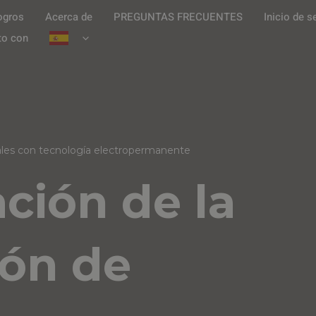
ogros
Acerca de
PREGUNTAS FRECUENTES
Inicio de s
to con
ales con tecnología electropermanente
ción de la
ón de