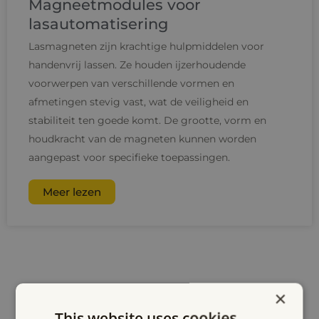
Magneetmodules voor
lasautomatisering
Lasmagneten zijn krachtige hulpmiddelen voor
handenvrij lassen. Ze houden ijzerhoudende
voorwerpen van verschillende vormen en
afmetingen stevig vast, wat de veiligheid en
stabiliteit ten goede komt. De grootte, vorm en
houdkracht van de magneten kunnen worden
aangepast voor specifieke toepassingen.
Meer lezen
×
This website uses cookies