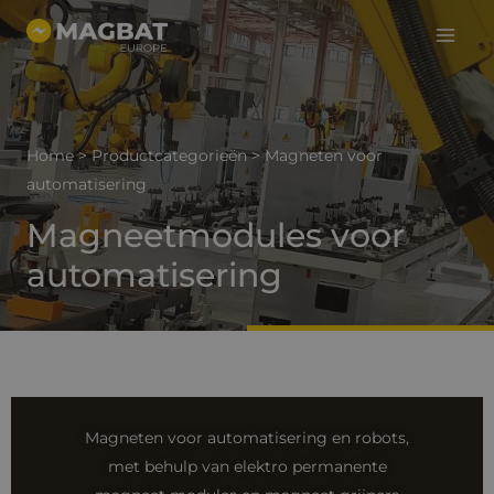
Hoof
Ga
naar
de
inhoud
Home
>
Productcategorieën
>
Magneten voor
automatisering
Magneetmodules voor
automatisering
Magneten voor automatisering en robots,
met behulp van elektro permanente