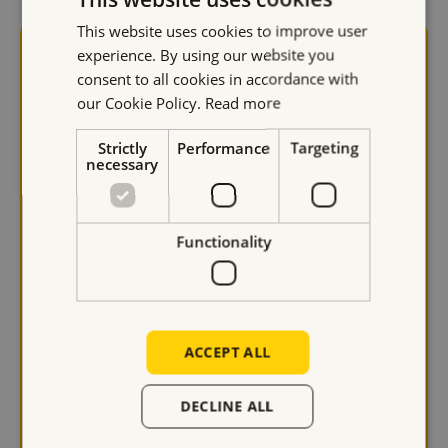
This website uses cookies to improve user
experience. By using our website you
Download
onze
consent to all cookies in accordance with
our Cookie Policy.
Read more
brochure
Strictly
Performance
Targeting
necessary
Krijg waardevolle inzichten in de voordelen,
Functionality
toepassingen en technische specificaties van
onze
producten
. Vul het onderstaande formulier in om de
brochure rechtstreeks per e-mail te ontvangen.
ACCEPT ALL
DECLINE ALL