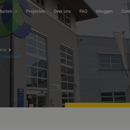
ducten
Projecten
Over ons
FAQ
Inloggen
Cont
tie
roducten?