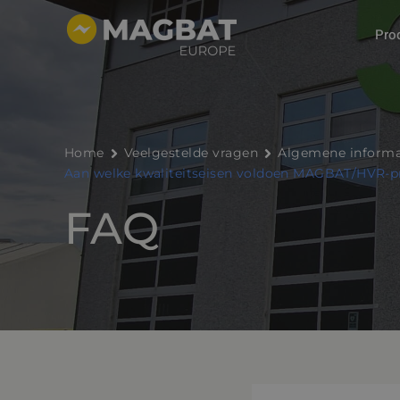
Ga
Pro
naar
de
inhoud
Home
Veelgestelde vragen
Algemene informa
Aan welke kwaliteitseisen voldoen MAGBAT/HVR-p
FAQ