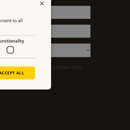
×
nsent to all
unctionality
w
privacy.
Uw gegevens worden altijd
ACCEPT ALL
deld.