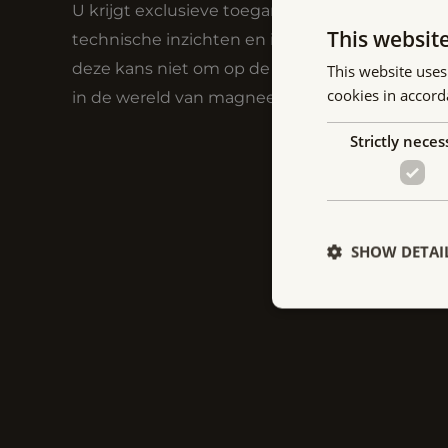
U krijgt exclusieve toegang tot nieuwe product
This websit
technische inzichten en industriële verwezenli
deze kans niet om op de hoogte te blijven en 
This website uses
cookies in accord
in de wereld van magneettechnologie.
Strictly neces
SHOW DETAI