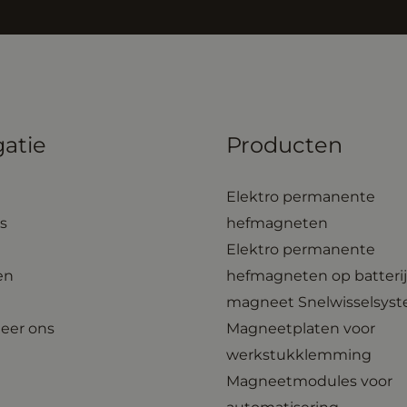
e
e
r
d
i
n
atie
Producten
*
Elektro permanente
s
hefmagneten
Elektro permanente
en
hefmagneten op batteri
magneet Snelwisselsys
eer ons
Magneetplaten voor
werkstukklemming
Magneetmodules voor