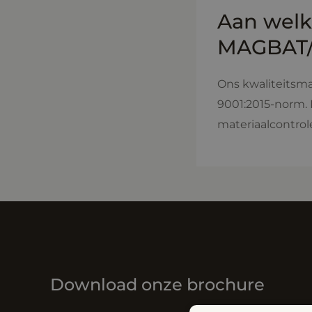
Aan welk
MAGBAT/
Ons kwaliteitsm
9001:2015-norm. 
materiaalcontrole
Download onze brochure