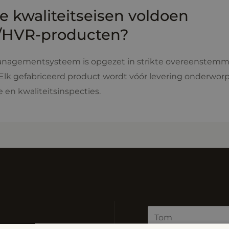
e kwaliteitseisen voldoen
HVR-producten?
anagementsysteem is opgezet in strikte overeenstemm
Elk gefabriceerd product wordt vóór levering onderwor
 en kwaliteitsinspecties.
N
a