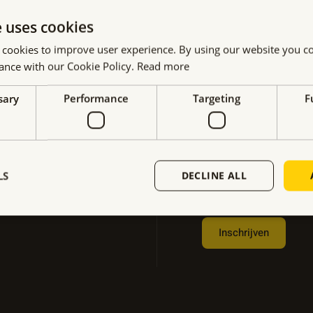
releases,
a
B
e uses cookies
jkingen. Mis
m
e
voorop te lopen
 cookies to improve user experience. By using our website you co
*
d
ance with our Cookie Policy.
Read more
E
r
-
sary
Performance
Targeting
F
i
m
G
j
a
e
f
i
ï
Wij respecteren u
*
l
n
LS
DECLINE ALL
vertrouwelijk behan
*
t
e
Inschrijven
r
e
Alternative:
s
s