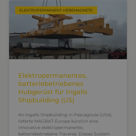
ELEKTROPERMANENT-HEBEMAGNETE
Elektropermanentes,
batteriebetriebenes
Hubgerüst für Ingalls
Shipbuilding (US)
An Ingalls Shipbuilding in Pascagoula (USA)
lieferte MAGBAT-Europe kürzlich eine
innovative elektropermanente,
batteriebetriebene Traverse. Dieses System