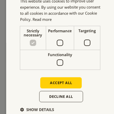
ohne
This website uses cookies to improve user
Oberflächenbeschädigung
experience. By using our website you consent
to all cookies in accordance with our Cookie
Policy.
Read more
Heben und Verlegen von Straßenplatten unter
einer strengen Bedingung: Der Untergrund
Strictly
Performance
Targeting
durfte nicht beschädigt werden. Sehen Sie sich
necessary
unsere Lösung an.
MEHR LESEN
Functionality
ELEKTROPERMANENT-HEBEMAGNETE
ACCEPT ALL
DECLINE ALL
SHOW DETAILS