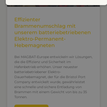
Effizienter
Brammenumschlag mit
unserem batteriebetriebenen
Elektro-Permanent-
Hebemagneten
Bei MAGBAT-Europe entwickeln wir Lösungen,
die die Effizienz und Sicherheit im
Hafenbetrieb erhöhen. Unser neuester
batteriebetriebener Elektro-
Dauerhebemagnet, der für die Bristol Port
Company entwickelt wurde, gewährleistet
eine schnelle und sichere Entladung von
Brammen mit einem Gewicht von bis zu 35
Tonnen.