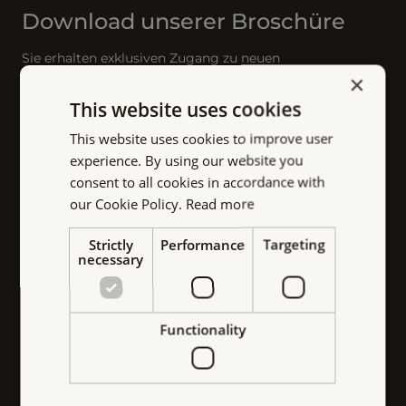
Download unserer Broschüre
Sie erhalten exklusiven Zugang zu neuen
×
Produktveröffentlichungen, technischen Einblicken und
This website uses cookies
Errungenschaften der Branche. Lassen Sie sich diese
Gelegenheit nicht entgehen, um in der Welt der
This website uses cookies to improve user
Magnettechnologie informiert und der Zeit voraus zu
experience. By using our website you
sein.
consent to all cookies in accordance with
our Cookie Policy.
Read more
Strictly
Performance
Targeting
necessary
N
a
Functionality
m
U
e
n
*
t
E