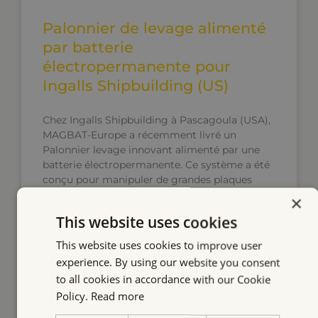
Palonnier de levage alimenté
par batterie
électropermanente pour
Ingalls Shipbuilding (US)
Chez Ingalls Shipbuilding à Pascagoula (USA),
MAGBAT-Europe a récemment livré un
Palonnier levage innovant alimenté par une
batterie électropermanente. Ce système a été
conçu pour manipuler de grandes plaques
d'acier de manière sûre et efficace.
×
This website uses cookies
EN SAVOIR PLUS
This website uses cookies to improve user
experience. By using our website you consent
to all cookies in accordance with our Cookie
Policy.
Read more
AIMANTS DE LEVAGE ÉLECTRO-PERMANENTS