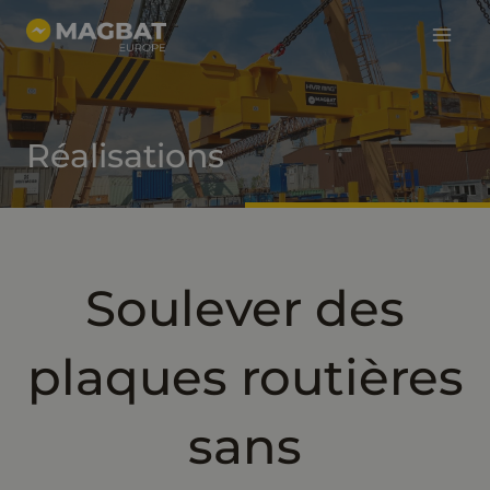
Menu
Allez
directement
princi
au
contenu
Réalisations
Soulever des
plaques routières
sans