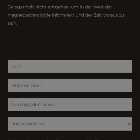
Gelegenheit nicht entgehen, um in der Welt der
Magnettechnologie informiert und der Zeit voraus zu
sein.
N
a
m
U
e
n
*
t
E
e
-
r
M
I
n
a
n
e
i
t
h