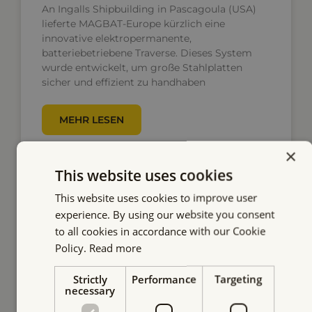
An Ingalls Shipbuilding in Pascagoula (USA)
lieferte MAGBAT-Europe kürzlich eine
innovative elektropermanente,
batteriebetriebene Traverse. Dieses System
wurde entwickelt, um große Stahlplatten
sicher und effizient zu handhaben
MEHR LESEN
×
This website uses cookies
This website uses cookies to improve user
ELEKTROPERMANENT-HEBEMAGNETE
experience. By using our website you consent
to all cookies in accordance with our Cookie
Policy.
Read more
Strictly
Performance
Targeting
necessary