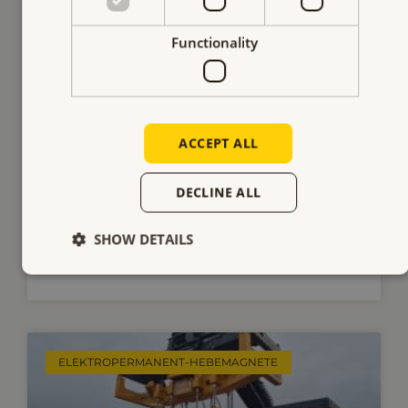
Functionality
Anheben von Straßenplatten
ohne
Oberflächenbeschädigung
ACCEPT ALL
Heben und Verlegen von Straßenplatten unter
einer strengen Bedingung: Der Untergrund
durfte nicht beschädigt werden. Sehen Sie sich
DECLINE ALL
unsere Lösung an.
SHOW DETAILS
MEHR LESEN
ELEKTROPERMANENT-HEBEMAGNETE